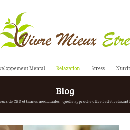
veloppement Mental
Relaxation
Stress
Nutri
Blog
eurs de CBD et tisanes médicinales : quelle approche offre l’effet relaxant l