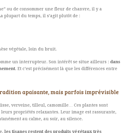
ane” ou de consommer une fleur de chanvre, il y a
plupart du temps, il s’agit plutôt de :
,
se végétale, loin du bruit.
omme un interrupteur. Son intérêt se situe ailleurs :
dans
gnement
. Et c’est précisément là que les différences entre
tradition apaisante, mais parfois imprévisible
élisse, verveine, tilleul, camomille… Ces plantes sont
 leurs propriétés relaxantes. Leur image est rassurante,
ntanément au calme, au soir, au silence.
ue,
les tisanes restent des produits végétaux très