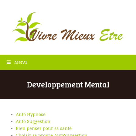
Menu
Developpement Mental
Auto Hypnose
Auto Suggestion
Bien penser pour sa santé
Choisir sa propre AutoSuggestion